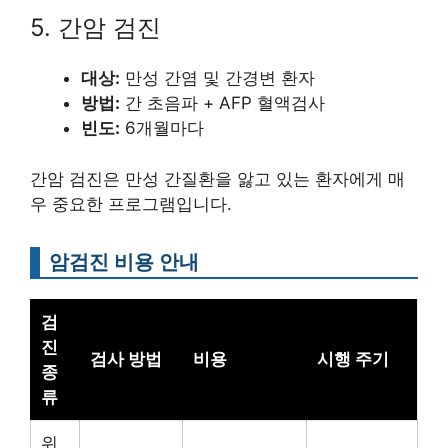
5. 간암 검진
대상:
만성 간염 및 간경변 환자
방법:
간 초음파 + AFP 혈액검사
빈도:
6개월마다
간암 검진은 만성 간질환을 앓고 있는 환자에게 매
우 중요한 프로그램입니다.
암검진 비용 안내
검
진
검사 방법
비용
시행 주기
종
류
위