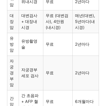
위내시경
무료
2년마다
암
대
대변검사
무료 (대변검
매년(대변),
장
+ 대장내
사), 4만원
5년마다(내
암
시경
(내시경)
시경)
유
유방촬영
방
무료
2년마다
술
암
자
궁
자궁경부
경
무료
2년마다
세포 검사
부
암
간 초음파
간
+ AFP 혈
무료
6개월마다
암