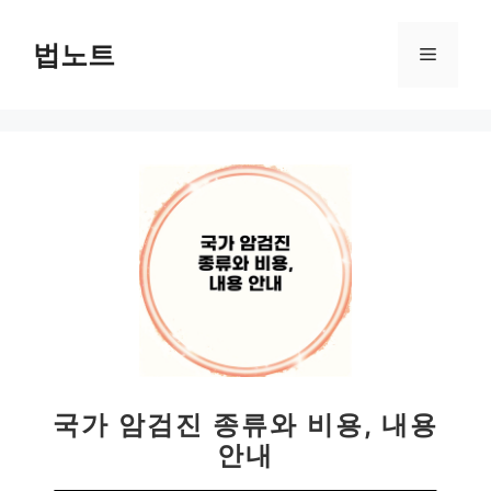
컨
텐
법노트
메
츠
로
뉴
건
너
뛰
기
국가 암검진 종류와 비용, 내용
안내