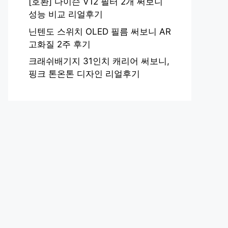
[호환] 다이슨 V12 필터 2개 써보니
성능 비교 리얼후기
닌텐도 스위치 OLED 필름 써보니 AR
고화질 2주 후기
크래쉬배기지 31인치 캐리어 써보니,
핑크 톤온톤 디자인 리얼후기