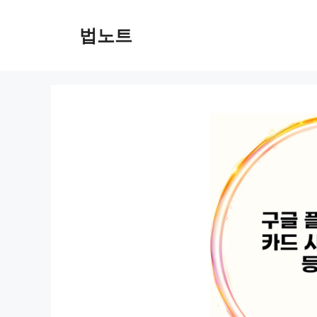
컨
텐
법노트
츠
로
건
너
뛰
기