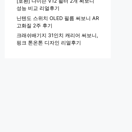
[호환] 다이슨 V12 필터 2개 써보니
성능 비교 리얼후기
닌텐도 스위치 OLED 필름 써보니 AR
고화질 2주 후기
크래쉬배기지 31인치 캐리어 써보니,
핑크 톤온톤 디자인 리얼후기