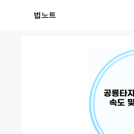
컨
텐
법노트
츠
로
건
너
뛰
기