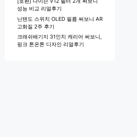
[호환] 다이슨 V12 필터 2개 써보니
성능 비교 리얼후기
닌텐도 스위치 OLED 필름 써보니 AR
고화질 2주 후기
크래쉬배기지 31인치 캐리어 써보니,
핑크 톤온톤 디자인 리얼후기