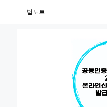
컨
텐
법노트
츠
로
건
너
뛰
기