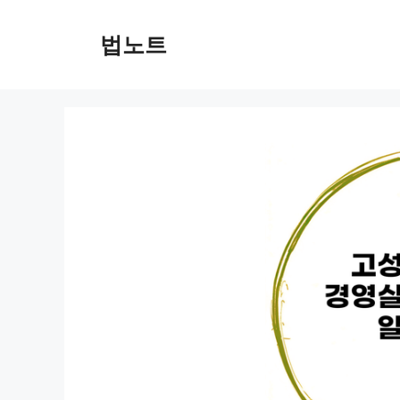
컨
텐
법노트
츠
로
건
너
뛰
기