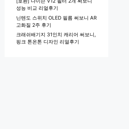
[호환] 다이슨 V12 필터 2개 써보니
성능 비교 리얼후기
닌텐도 스위치 OLED 필름 써보니 AR
고화질 2주 후기
크래쉬배기지 31인치 캐리어 써보니,
핑크 톤온톤 디자인 리얼후기