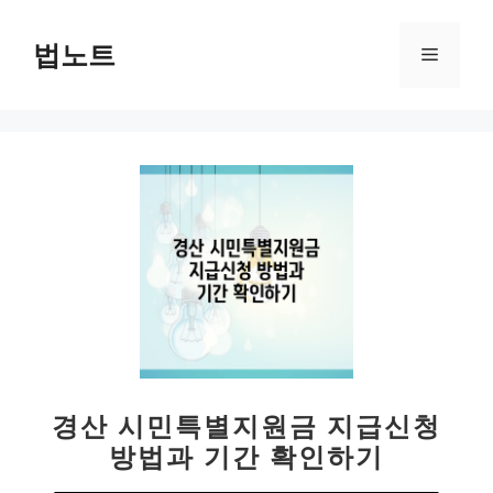
컨
텐
법노트
메
츠
로
뉴
건
너
뛰
기
경산 시민특별지원금 지급신청
방법과 기간 확인하기