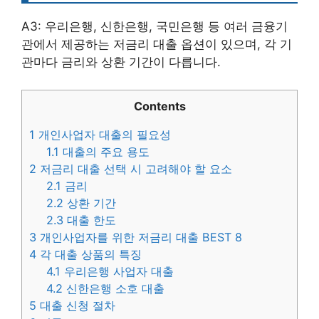
A3: 우리은행, 신한은행, 국민은행 등 여러 금융기
관에서 제공하는 저금리 대출 옵션이 있으며, 각 기
관마다 금리와 상환 기간이 다릅니다.
Contents
1
개인사업자 대출의 필요성
1.1
대출의 주요 용도
2
저금리 대출 선택 시 고려해야 할 요소
2.1
금리
2.2
상환 기간
2.3
대출 한도
3
개인사업자를 위한 저금리 대출 BEST 8
4
각 대출 상품의 특징
4.1
우리은행 사업자 대출
4.2
신한은행 소호 대출
5
대출 신청 절차