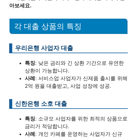
아보세요.
각 대출 상품의 특징
우리은행 사업자 대출
특징
: 낮은 금리와 긴 상환 기간으로 유연한
상환이 가능합니다.
사례
: 서비스업 사업자가 신제품 출시를 위해
2억 원을 대출받고, 사업 성장에 성공.
신한은행 소호 대출
특징
: 소규모 사업자를 위한 최적의 상품으로
금리가 적당합니다.
사례
: 개인 카페를 운영하는 사업자가 신규