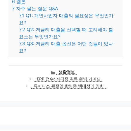
6
결론
7
자주 묻는 질문 Q&A
7.1
Q1: 개인사업자 대출의 필요성은 무엇인가
요?
7.2
Q2: 저금리 대출을 선택할 때 고려해야 할
요소는 무엇인가요?
7.3
Q3: 저금리 대출 옵션은 어떤 것들이 있나
요?
카
생활정보
테
ERP 접수: 자격증 취득 완벽 가이드
고
류마티스 관절염 합병증 뱅태생리 영향
리