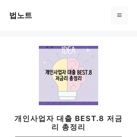
컨
텐
법노트
메
츠
로
뉴
건
너
뛰
기
개인사업자 대출 BEST.8 저금
리 총정리