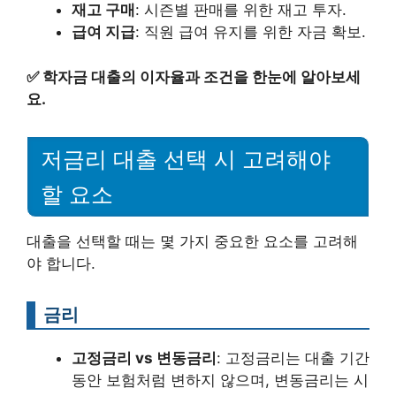
재고 구매
: 시즌별 판매를 위한 재고 투자.
급여 지급
: 직원 급여 유지를 위한 자금 확보.
✅
학자금 대출의 이자율과 조건을 한눈에 알아보세
요.
저금리 대출 선택 시 고려해야
할 요소
대출을 선택할 때는 몇 가지 중요한 요소를 고려해
야 합니다.
금리
고정금리 vs 변동금리
: 고정금리는 대출 기간
동안 보험처럼 변하지 않으며, 변동금리는 시