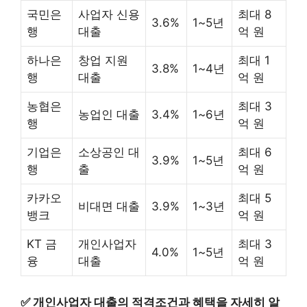
국민은
사업자 신용
최대 8
3.6%
1~5년
행
대출
억 원
하나은
창업 지원
최대 1
3.8%
1~4년
행
대출
억 원
농협은
최대 3
농업인 대출
3.4%
1~6년
행
억 원
기업은
소상공인 대
최대 6
3.9%
1~5년
행
출
억 원
카카오
최대 5
비대면 대출
3.9%
1~3년
뱅크
억 원
KT 금
개인사업자
최대 3
4.0%
1~5년
융
대출
억 원
✅
개인사업자 대출의 적격조건과 혜택을 자세히 알