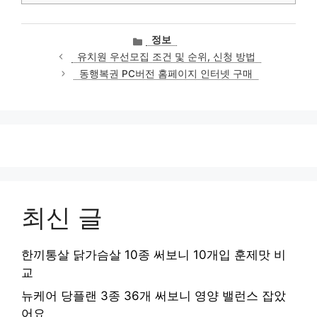
카
정보
테
유치원 우선모집 조건 및 순위, 신청 방법
고
동행복권 PC버전 홈페이지 인터넷 구매
리
최신 글
한끼통살 닭가슴살 10종 써보니 10개입 훈제맛 비
교
뉴케어 당플랜 3종 36개 써보니 영양 밸런스 잡았
어요