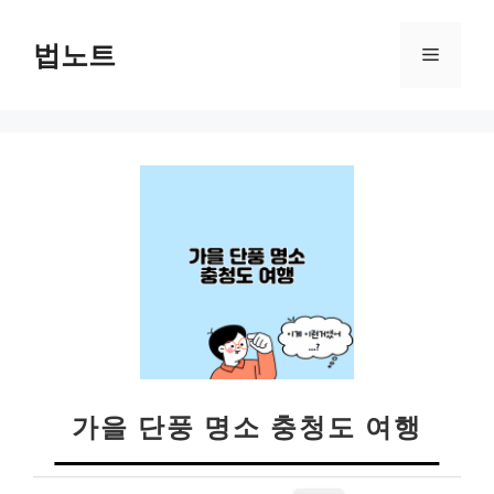
컨
텐
법노트
메
츠
로
뉴
건
너
뛰
기
가을 단풍 명소 충청도 여행