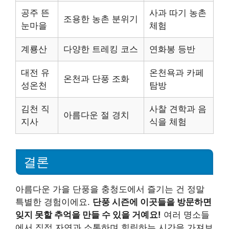
공주 뜬
사과 따기 농촌
조용한 농촌 분위기
눈마을
체험
계룡산
다양한 트레킹 코스
연화봉 등반
대전 유
온천욕과 카페
온천과 단풍 조화
성온천
탐방
김천 직
사찰 견학과 음
아름다운 절 경치
지사
식을 체험
결론
아름다운 가을 단풍을 충청도에서 즐기는 건 정말
특별한 경험이에요.
단풍 시즌에 이곳들을 방문하면
잊지 못할 추억을 만들 수 있을 거예요!
여러 명소들
에서 직접 자연과 소통하며 힐링하는 시간을 가져보